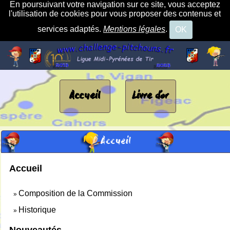
En poursuivant votre navigation sur ce site, vous acceptez
l'utilisation de cookies pour vous proposer des contenus et
services adaptés.
Mentions légales
.
OK
Accueil
Livre d'or
Accueil
Accueil
Composition de la Commission
»
Historique
»