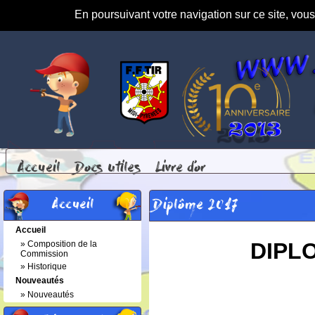
En poursuivant votre navigation sur ce site, vou
Accueil
Docs Utiles
Livre d'or
Accueil
Diplôme 2017
Accueil
DIPL
»
Composition de la
Commission
»
Historique
Nouveautés
»
Nouveautés