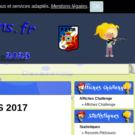
nus et services adaptés.
Mentions légales
.
OK
Affiches Challenge
Affiches Challenge
 2017
»
Affiches Challenge
Statistiques
Statistiques
»
Records Pitchouns