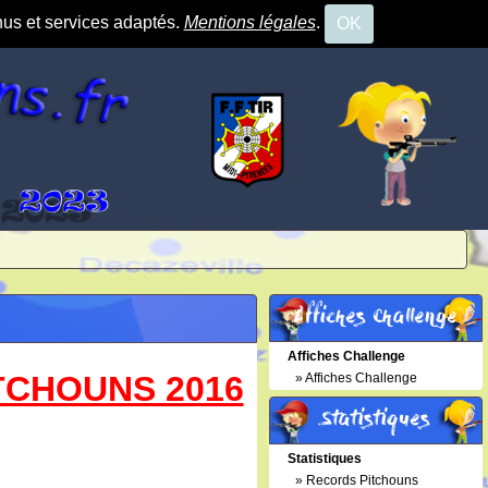
nus et services adaptés.
Mentions légales
.
OK
Affiches Challenge
Affiches Challenge
TCHOUNS 2016
»
Affiches Challenge
Statistiques
Statistiques
»
Records Pitchouns