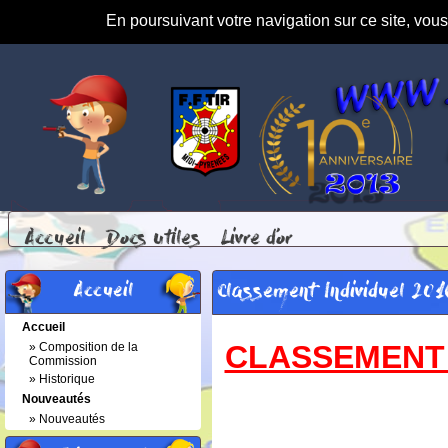
En poursuivant votre navigation sur ce site, vou
Accueil
Docs Utiles
Livre d'or
Accueil
Classement Individuel 201
Accueil
CLASSEMENT 
»
Composition de la
Commission
»
Historique
Nouveautés
»
Nouveautés