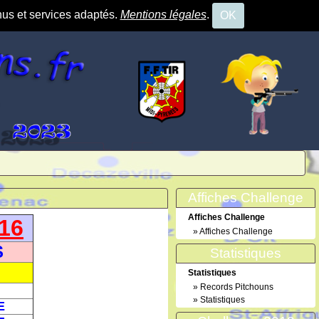
nus et services adaptés.
Mentions légales
.
OK
Affiches Challenge
Affiches Challenge
16
»
Affiches Challenge
S
Statistiques
Statistiques
»
Records Pitchouns
»
Statistiques
E