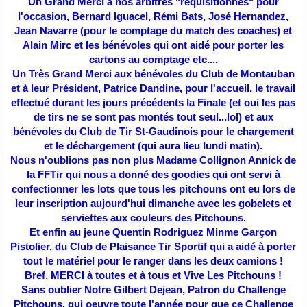
Un Grand Merci à nos arbitres "réquisitionnés" pour
l'occasion, Bernard Iguacel, Rémi Bats, José Hernandez,
Jean Navarre (pour le comptage du match des coaches) et
Alain Mirc et les bénév
oles qui ont aidé pour porter les
cartons au comptage etc....
Un Très Grand Merci aux bénévoles du Club de Montauban
et à leur Président, Patrice Dandine, pour l'accueil, le travail
effectué durant les jours précédents la Finale (et oui les pas
de tirs ne se sont pas montés tout seul...lol) et aux
bénévoles du Club de Tir St-Gaudinois pour le chargement
et le déchargement (qui aura lieu lundi matin).
Nous n'oublions pas non plus Madame Collignon Annick de
la FFTir qui nous a donné des goodies qui ont servi à
confectionner les lots que tous les pitchouns ont eu lors de
leur inscription aujourd'hui dimanche avec les gobelets et
serviettes aux couleurs des Pitchouns.
Et enfin au jeune Quentin Rodriguez Minme Garçon
Pistolier, du Club de Plaisance Tir Sportif qui a aidé à porter
tout le matériel pour le ranger dans les deux camions !
Bref, MERCI à toutes et à tous et Vive Les Pitchouns !
Sans oublier Notre Gilbert Dejean, Patron du Challenge
Pitchouns, qui oeuvre toute l'année pour que ce Challenge