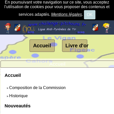
En poursuivant votre navigation sur ce site, vous acceptez
l'utilisation de cookies pour vous proposer des contenus et
services adaptés.
Mentions légales
.
OK
Accueil
Livre d'or
Accueil
Accueil
Composition de la Commission
»
Historique
»
Nouveautés