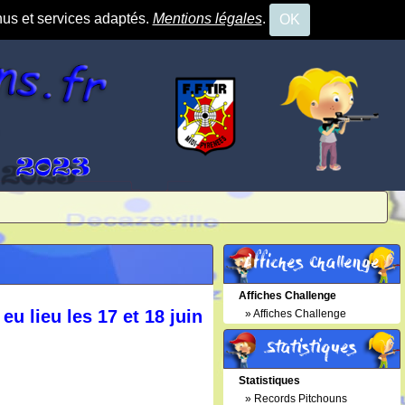
nus et services adaptés.
Mentions légales
.
OK
Affiches Challenge
Affiches Challenge
u lieu les 17 et 18 juin
»
Affiches Challenge
Statistiques
Statistiques
»
Records Pitchouns