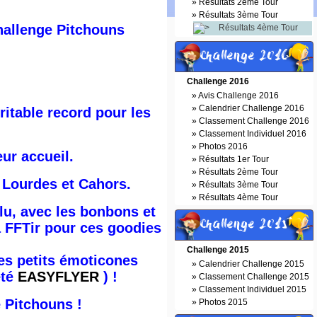
»
Résultats 2ème Tour
»
Résultats 3ème Tour
Challenge Pitchouns
Résultats 4ème Tour
Challenge 2016
Challenge 2016
»
Avis Challenge 2016
»
Calendrier Challenge 2016
ritable record pour les
»
Classement Challenge 2016
»
Classement Individuel 2016
»
Photos 2016
ur accueil.
»
Résultats 1er Tour
»
Résultats 2ème Tour
 Lourdes et Cahors.
»
Résultats 3ème Tour
»
Résultats 4ème Tour
lu, avec les bonbons et
Challenge 2015
a FFTir pour ces goodies
Challenge 2015
les petits émoticones
»
Calendrier Challenge 2015
été
EASYFLYER
) !
»
Classement Challenge 2015
»
Classement Individuel 2015
 Pitchouns !
»
Photos 2015