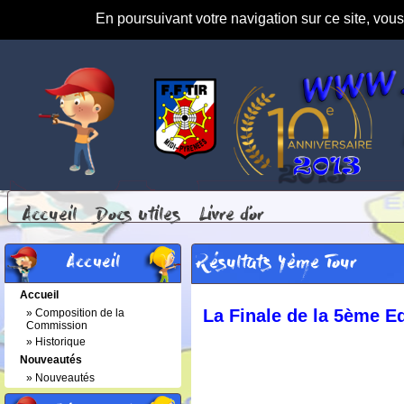
En poursuivant votre navigation sur ce site, vou
Accueil
Docs Utiles
Livre d'or
Accueil
Résultats 4ème Tour
Accueil
La Finale de la 5ème Ed
»
Composition de la
Commission
»
Historique
Nouveautés
»
Nouveautés